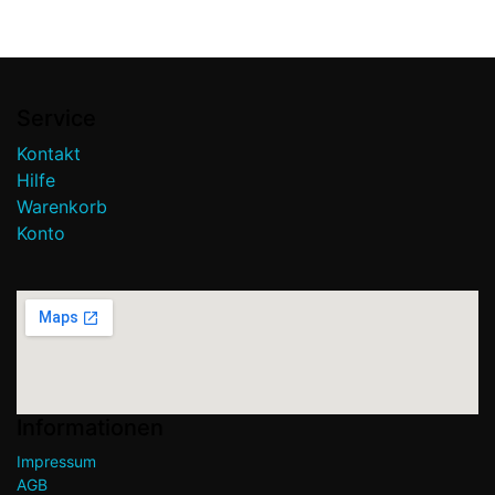
Der Gasfilter HS01S ist zugelassen nach
ECE R67.01.
Durch die Verwendung hochqualitativer
Materialien bietet dieser Gasfilter einer
hervorragende Leistung.
Service
Filtrationsmaterial: Filterpapier 843 VH
134 Hollingsworth Vose J.C.
Kontakt
Binzer - Deutschland
Hilfe
Aktive Filterfläche: 0,025m2
Durchlässigkeit: 330 l/m2/s
Warenkorb
Anschlussdurchmesser 12x12mm
Konto
Informationen
Impressum
AGB