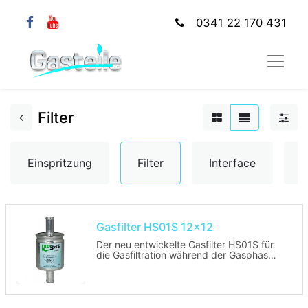
0341 22 170 431
Filter
Einspritzung
Filter
Interface
K
Gasfilter HS01S 12x12
Der neu entwickelte Gasfilter HS01S für
die Gasfiltration während der Gasphase
besticht nicht nur durch sein noch
leistungsstärkeres Filtrationsmaterial
sondern auch durch seine schlankere
Form.