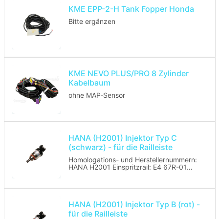
KME EPP-2-H Tank Fopper Honda
Bitte ergänzen
KME NEVO PLUS/PRO 8 Zylinder
Kabelbaum
ohne MAP-Sensor
HANA (H2001) Injektor Typ C
(schwarz) - für die Railleiste
Homologations- und Herstellernummern:
HANA H2001 Einspritzrail: E4 67R-01
0213
Die neue Hana Injektordüse „Gold“
ersetzt zusammen mit dem passenden
aufschraubbaren Reduzierstücken die
älteren Düsentypen.
HANA (H2001) Injektor Typ B (rot) -
Dadurch kann man die „Gold“-Düse
für die Railleiste
universell anpassen und benötigt