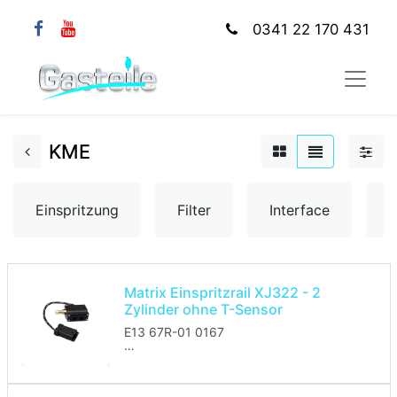
0341 22 170 431
KME
Einspritzung
Filter
Interface
K
Matrix Einspritzrail XJ322 - 2
Zylinder ohne T-Sensor
E13 67R-01 0167
Das Einspritzrail wird ohne Düsen
geliefert.