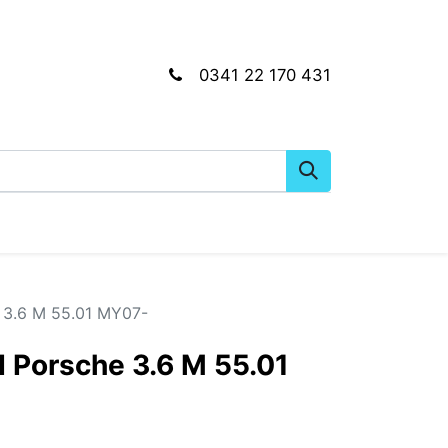
0341 22 170 431
gkeiten
Wartungs- & Montagematerial
Dien
e 3.6 M 55.01 MY07-
I Porsche 3.6 M 55.01