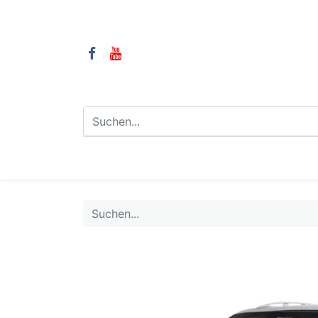
⌂
Camping
LPG-Anlagen
LP