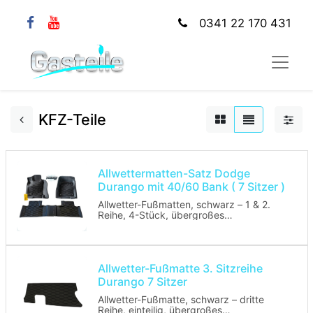
0341 22 170 431
KFZ-Teile
Allwettermatten-Satz Dodge
Durango mit 40/60 Bank ( 7 Sitzer )
Allwetter-Fußmatten, schwarz – 1 & 2.
Reihe, 4-Stück, übergroßes
Mattendesign – Passt nur in Fahrzeuge
mit 60/40-Sitzplätzen in der zweiten
Reihe. Allwetter-Fußmatten sind farbig
geformt und verfügen über tiefe Rippen,
die Wasser, Schnee und Schlamm
Allwetter-Fußmatte 3. Sitzreihe
auffangen und Ihren Teppich schützen
Durango 7 Sitzer
und sauber halten. Ein Muss bei
schlechtem Wetter. Auch bekannt als
Allwetter-Fußmatte, schwarz – dritte
Slush-Matten, funktionieren sie
Reihe, einteilig, übergroßes