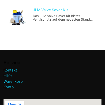
JLM Valve Saver Kit
Das JLM Valve Saver Kit bietet
Ventilschutz auf dem neuesten Stand
und ist Dank seiner Komponenten aus
Edelstahl und Messing korrosionsfrei.
Sein kompaktes, flaches Design
gewährleistet einfachen Einbau in
praktisch jedem Motorraum.
Vorteile
- Schützt Ein- und Auslassventile sowie
Ventilsitze vor übermäßigem Verschleiß
Service
- Reinigt Einspritzventile und
Kraftstoffsysteme
Kontakt
Hilfe
Warenkorb
Konto