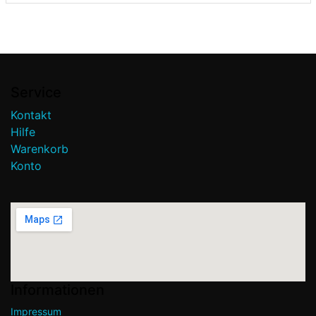
◾Erhöht die Wirtschaftlichkeit und
Lebensdauer des Motors
◾Wurde speziell für gasbetriebene
Motoren entwickelt
Service
Kontakt
Hilfe
Warenkorb
Konto
Informationen
Impressum