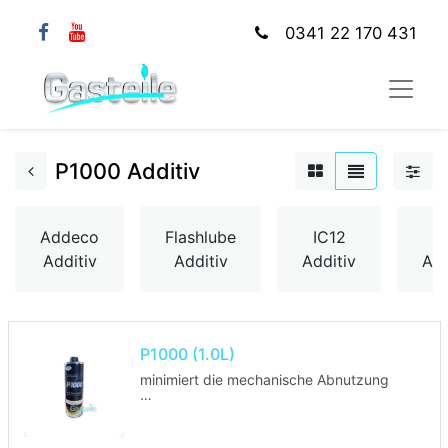
0341 22 170 431
P1000 Additiv
Addeco
Flashlube
IC12
J
Additiv
Additiv
Additiv
Add
P1000 (1.0L)
minimiert die mechanische Abnutzung
◾Reinigt und schmiert die Zylinder
◾verringert die Schadstoffemission