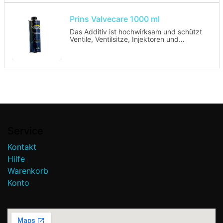
Prins Valvecare 1000 ml
Das Additiv ist hochwirksam und schützt
Ventile, Ventilsitze, Injektoren und
Brennkammern vor übermäßiger
Verschmutzung und Verschleiß.
Das Additiv hat ein Verbrauchsverhältnis
von 1 Liter Additiv auf 1.000 Liter LPG.
Wenn der Additiv-Behälter leer ist, zeigt
der Prins-Schalter ein blau (blinkendes)
Ausrufezeichen an und der Motor kann
noch vier weitere Stunden im LPG-
Betrieb laufen. Nach dieser Zeit läuft der
Motor nur noch im Benzinbetrieb, das
Ausrufezeichen bleibt weiterhin sichtbar.
Durch Nachfüllung des Additivs ist das
Service
Fahren im LPG-Betrieb wieder möglich.
Kontakt
Hilfe
Warenkorb
Konto