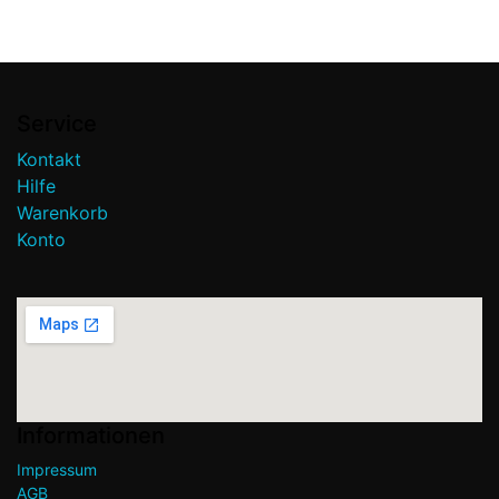
Baujahr: ab 2014-2016
mit Haltern für die Einspritzung
Für folgende Fahrzeuge:
CADDILAC: Escalade
CHEVROLET: Tahoe
GMC: Sierra 1500
Service
Hinweis: Die Systemcharakteristik des
Kontakt
VSI-3 DI LPG-Systems ist ein
Hilfe
durchschnittlicher Kraftstoffverbrauch
von 5 % während des LPG-Betriebs.
Warenkorb
Dies kann je nach Anwendung
unterschiedlich sein.
Konto
Die Fahrzeugdaten müssen mit der
Einbauanleitung übereinstimmen,
ansonsten kann es zu Problemen im
LPG-Betrieb kommen.
Bitte vor Bestellung Verfügbarkeit und R-
115 Unterlagen erfragen!
Informationen
Impressum
AGB