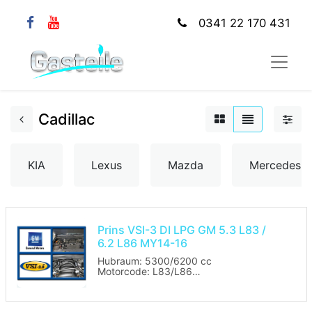
0341 22 170 431
Cadillac
KIA
Lexus
Mazda
Mercedes
Prins VSI-3 DI LPG GM 5.3 L83 /
6.2 L86 MY14-16
Hubraum: 5300/6200 cc
Motorcode: L83/L86
Leistung: 250 / 283 / 313 KW
Benzinsteuergerät Code: 12656993 &
12672537