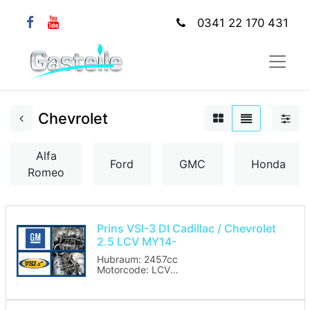
0341 22 170 431
Chevrolet
Alfa
Ford
GMC
Honda
Romeo
Prins VSI-3 DI Cadillac / Chevrolet
2.5 LCV MY14-
Hubraum: 2457cc
Motorcode: LCV
Leistung in kW: 147/151
Baujahr: ab 2014
Benzinsteuergerät: AC Delco /