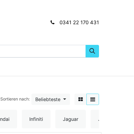
0341 22 170 431
gkeiten
Wartungs- & Montagematerial
Dien
Beliebteste
Sortieren nach:
ndai
Infiniti
Jaguar
Jeep
Ki