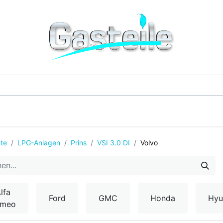
G-Einzelteile
LPG-Tanks
Additive & Flüssi
te
LPG-Anlagen
Prins
VSI 3.0 DI
Volvo
lfa
Ford
GMC
Honda
Hyu
omeo