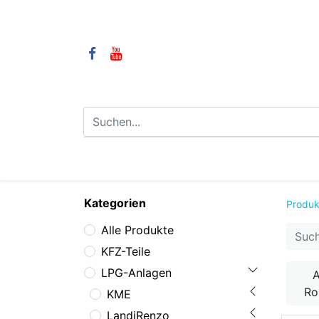
⌂
Camping
LPG-Anlagen
LP
Kategorien
Produk
Alle Produkte
KFZ-Teile
LPG-Anlagen
A
R
KME
LandiRenzo