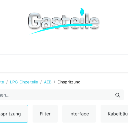
G-Einzelteile
LPG-Tanks
Additive & Flüssi
te
LPG-Einzelteile
AEB
Einspritzung
nspritzung
Filter
Interface
Kabelbä