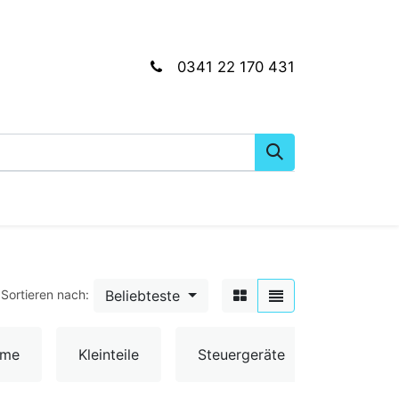
0341 22 170 431
gkeiten
Wartungs- & Montagematerial
Dien
Beliebteste
Sortieren nach:
Umschal
ume
Kleinteile
Steuergeräte
& Senso