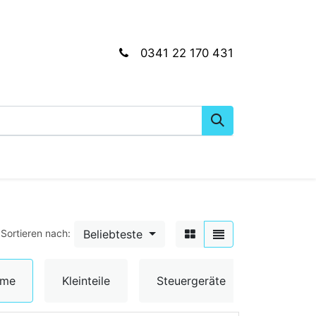
0341 22 170 431
gkeiten
Wartungs- & Montagematerial
Dien
Beliebteste
Sortieren nach:
Umschal
ume
Kleinteile
Steuergeräte
& Senso