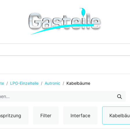
G-Einzelteile
LPG-Tanks
Additive & Flüssi
te
LPG-Einzelteile
Autronic
Kabelbäume
nspritzung
Filter
Interface
Kabelbä