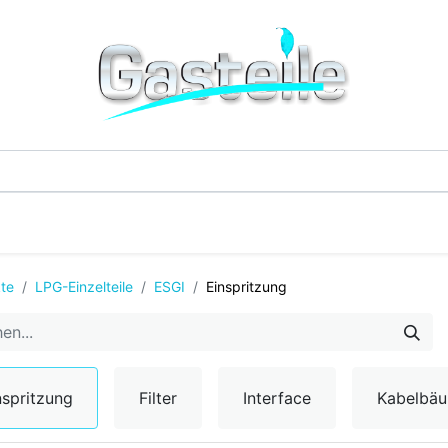
G-Einzelteile
LPG-Tanks
Additive & Flüssi
te
LPG-Einzelteile
ESGI
Einspritzung
nspritzung
Filter
Interface
Kabelbä