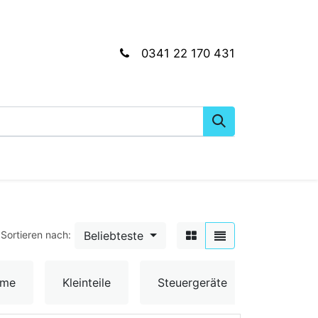
0341 22 170 431
gkeiten
Wartungs- & Montagematerial
Dien
Beliebteste
Sortieren nach:
Umschal
ume
Kleinteile
Steuergeräte
& Senso