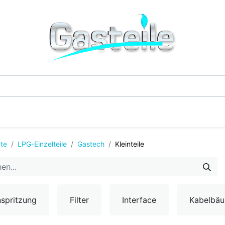
G-Einzelteile
LPG-Tanks
Additive & Flüssi
te
LPG-Einzelteile
Gastech
Kleinteile
nspritzung
Filter
Interface
Kabelbä