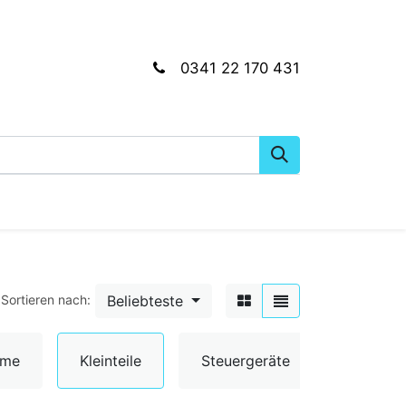
0341 22 170 431
gkeiten
Wartungs- & Montagematerial
Dien
Beliebteste
Sortieren nach:
Umschal
ume
Kleinteile
Steuergeräte
& Senso