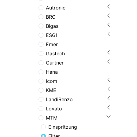
Autronic
BRC
Bigas
ESGI
Emer
Gastech
Gurtner
Hana
Icom
KME
LandiRenzo
Lovato
MTM
Einspritzung
Filter