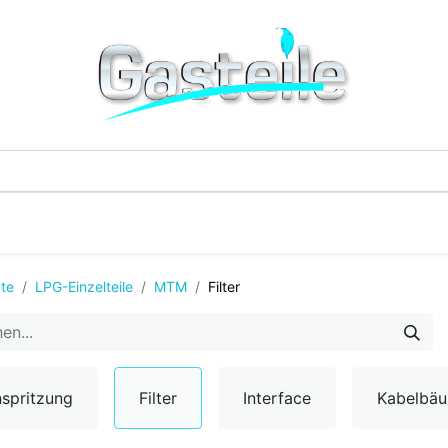
G-Einzelteile
LPG-Tanks
Additive & Flüssi
te
LPG-Einzelteile
MTM
Filter
nspritzung
Filter
Interface
Kabelbä