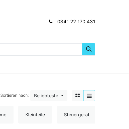
0341 22 170 431
gkeiten
Wartungs- & Montagematerial
Dien
Beliebteste
Sortieren nach:
Umschalt
ume
Kleinteile
Steuergerät
& Sensor