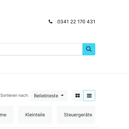
0341 22 170 431
gkeiten
Wartungs- & Montagematerial
Dien
Beliebteste
Sortieren nach:
Umschal
ume
Kleinteile
Steuergeräte
& Senso