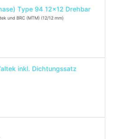
phase) Type 94 12x12 Drehbar
LPG-Gasfilter Typ 94 – Universell für Zavoli, Valtek und BRC (MTM) (12/12 mm)
altek inkl. Dichtungssatz
)
e