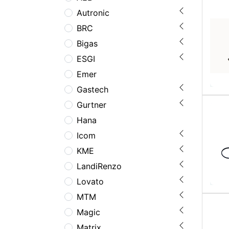
Autronic
BRC
Bigas
ESGI
Emer
Gastech
Gurtner
Hana
Icom
KME
LandiRenzo
Lovato
MTM
Magic
Matrix