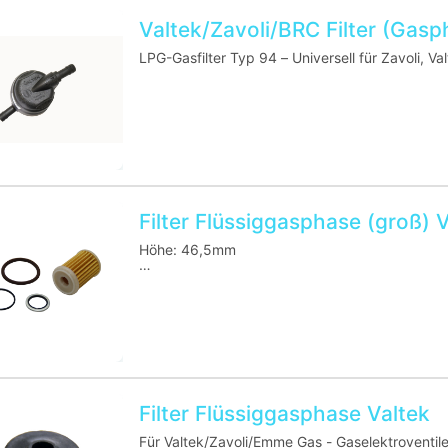
Valtek/Zavoli/BRC Filter (Gas
Filter Flüssiggasphase (groß) V
Höhe: 46,5mm
Durchmesser außen: 30mm
Durchmesser innen: 8,2mm/10mm (oben/unten
Filter Flüssiggasphase Valtek
Für Valtek/Zavoli/Emme Gas - Gaselektroventil