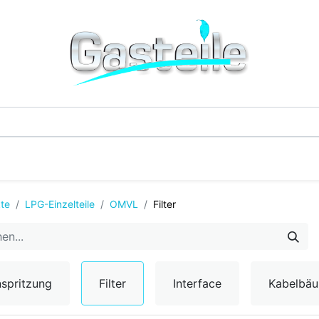
G-Einzelteile
LPG-Tanks
Additive & Flüssi
te
LPG-Einzelteile
OMVL
Filter
nspritzung
Filter
Interface
Kabelbä