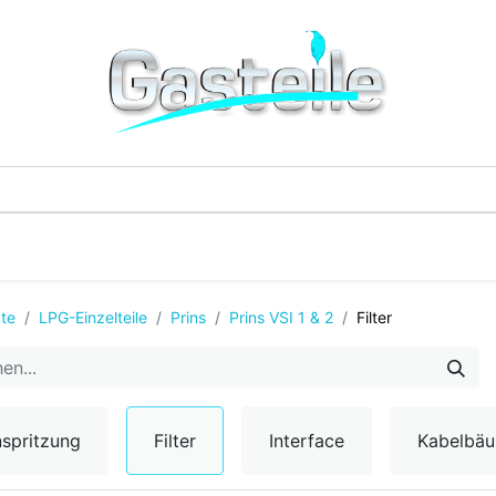
G-Einzelteile
LPG-Tanks
Additive & Flüssi
te
LPG-Einzelteile
Prins
Prins VSI 1 & 2
Filter
nspritzung
Filter
Interface
Kabelbä