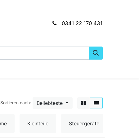
0341 22 170 431
gkeiten
Wartungs- & Montagematerial
Dien
Beliebteste
Sortieren nach:
Umschal
ume
Kleinteile
Steuergeräte
& Senso