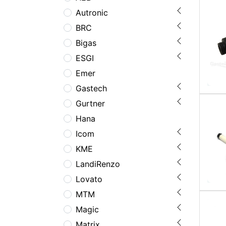
Autronic
BRC
Bigas
ESGI
Emer
Gastech
Gurtner
Hana
Icom
KME
LandiRenzo
Lovato
MTM
Magic
Matrix