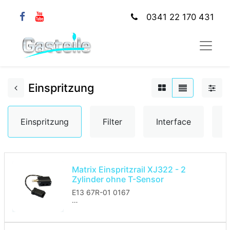
0341 22 170 431
Einspritzung
Einspritzung
Filter
Interface
K
Matrix Einspritzrail XJ322 - 2
Zylinder ohne T-Sensor
E13 67R-01 0167
Das Einspritzrail wird ohne Düsen
geliefert.