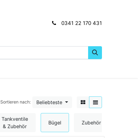
0341 22 170 431
gkeiten
Wartungs- & Montagematerial
Dien
Beliebteste
Sortieren nach:
Tankventile
Bügel
Zubehör
& Zubehör