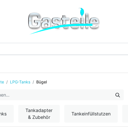
G-Einzelteile
LPG-Tanks
Additive & Flüssi
te
LPG-Tanks
Bügel
Tankadapter
nks
Tankeinfüllstutzen
& Zubehör