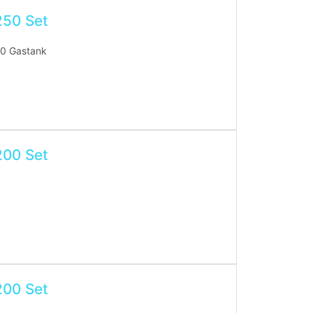
250 Set
 250 Gastank
200 Set
200 Set