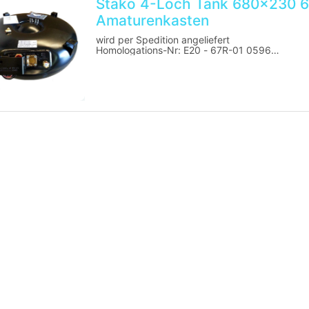
Stako 4-Loch Tank 680x230 66
Amaturenkasten
wird per Spedition angeliefert
Homologations-Nr: E20 - 67R-01 0596
Alle 4-Loch LPG Tanks werden inkl. der Amature
Tankinhaltsmesser) und Tankpass geliefert.
Tankuhr und Armaturenschutzkasten sind nicht