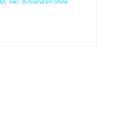
L inkl. Armaturen ohne
n (Füllventil, Entnahmeventil, Überdruckventil,
 im Lieferumfang der Sendung.