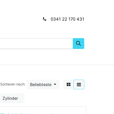
0341 22 170 431
gkeiten
Wartungs- & Montagematerial
Dien
Beliebteste
Sortieren nach:
Zylinder