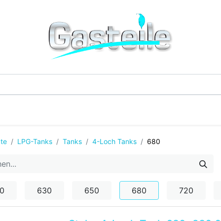
G-Einzelteile
LPG-Tanks
Additive & Flüssi
te
LPG-Tanks
Tanks
4-Loch Tanks
680
0
630
650
680
720