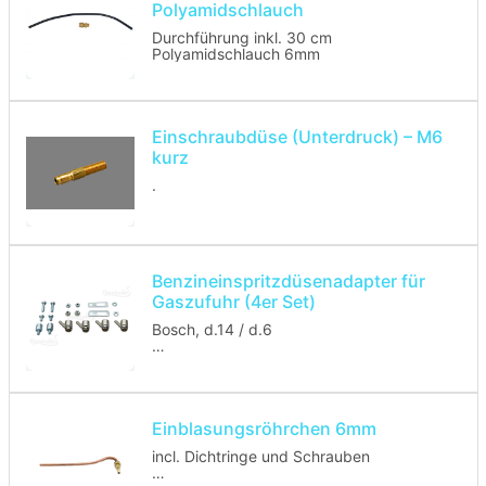
Polyamidschlauch
Durchführung inkl. 30 cm
Polyamidschlauch 6mm
Einschraubdüse (Unterdruck) – M6
kurz
.
Benzineinspritzdüsenadapter für
Gaszufuhr (4er Set)
Bosch, d.14 / d.6
- schnelle Montage
- optimale Eingasung
- keine Ansaugkrümmerdemontage
- kein Bohren
Einblasungsröhrchen 6mm
incl. Dichtringe und Schrauben