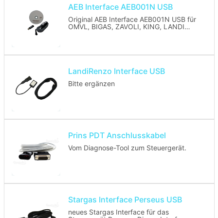
AEB Interface AEB001N USB
Original AEB Interface AEB001N USB für
OMVL, BIGAS, ZAVOLI, KING, LANDI
RENZO der alten Generation
Lieferumfang:
- Interface mit USB-Kabel
- Treiber-CD
LandiRenzo Interface USB
Bitte ergänzen
Prins PDT Anschlusskabel
Vom Diagnose-Tool zum Steuergerät.
Stargas Interface Perseus USB
neues Stargas Interface für das