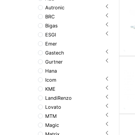
Autronic
BRC
Bigas
ESGI
Emer
Gastech
Gurtner
Hana
Icom
KME
LandiRenzo
Lovato
MTM
Magic
Matrix