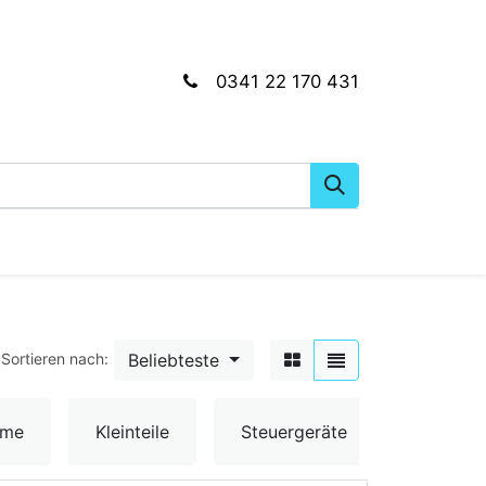
0341 22 170 431
gkeiten
Wartungs- & Montagematerial
Dien
Beliebteste
Sortieren nach:
Umschal
ume
Kleinteile
Steuergeräte
& Senso