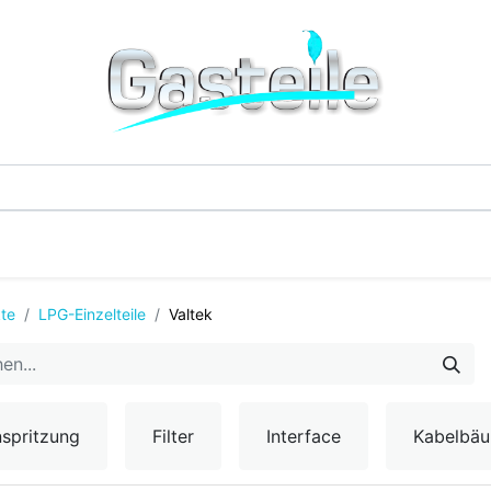
G-Einzelteile
LPG-Tanks
Additive & Flüssi
te
LPG-Einzelteile
Valtek
nspritzung
Filter
Interface
Kabelbä