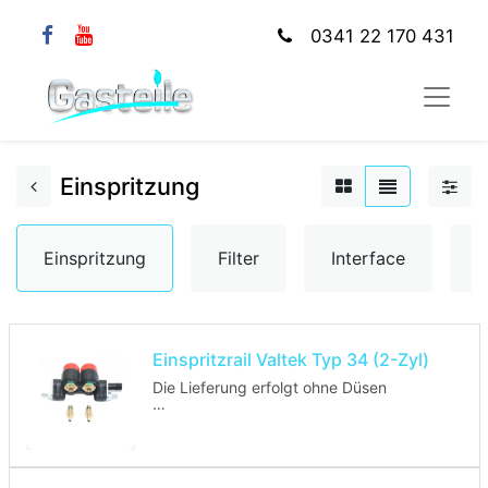
0341 22 170 431
Einspritzung
Einspritzung
Filter
Interface
K
Einspritzrail Valtek Typ 34 (2-Zyl)
Die Lieferung erfolgt ohne Düsen
Homologations-Nummer: E4 67R-01
0196