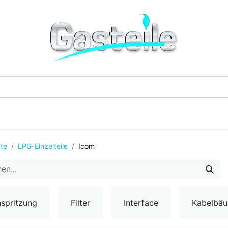
G-Einzelteile
LPG-Tanks
Additive & Flüssi
te
LPG-Einzelteile
Icom
nspritzung
Filter
Interface
Kabelbä