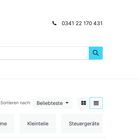
0341 22 170 431
gkeiten
Wartungs- & Montagematerial
Dien
Beliebteste
Sortieren nach:
Umschal
ume
Kleinteile
Steuergeräte
& Senso